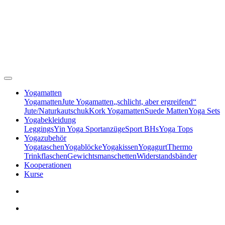
Yogamatten
Yogamatten
Jute Yogamatten
„schlicht, aber ergreifend“
Jute/Naturkautschuk
Kork Yogamatten
Suede Matten
Yoga Sets
Yogabekleidung
Leggings
Yin Yoga Sportanzüge
Sport BHs
Yoga Tops
Yogazubehör
Yogataschen
Yogablöcke
Yogakissen
Yogagurt
Thermo
Trinkflaschen
Gewichtsmanschetten
Widerstandsbänder
Kooperationen
Kurse