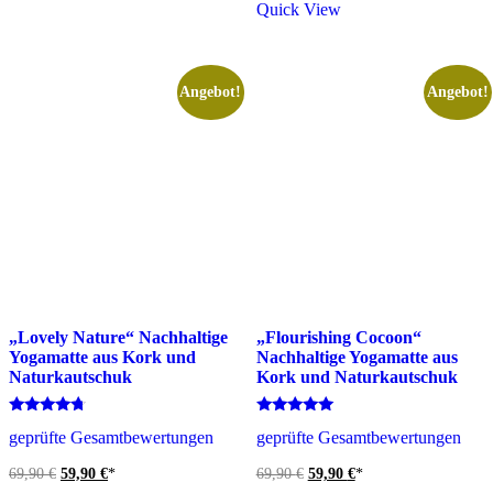
Quick View
Angebot!
Angebot!
„Lovely Nature“ Nachhaltige
„Flourishing Cocoon“
Yogamatte aus Kork und
Nachhaltige Yogamatte aus
Naturkautschuk
Kork und Naturkautschuk
Bewertet
Bewertet
geprüfte Gesamtbewertungen
geprüfte Gesamtbewertungen
mit
mit
4.50
5.00
von 5
von 5
Ursprünglicher
Aktueller
Ursprünglicher
Aktueller
69,90
€
59,90
€
*
69,90
€
59,90
€
*
Preis
Preis
Preis
Preis