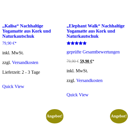
,,Kalisa“ Nachhaltige
„Elephant Walk“ Nachhaltige
Yogamatte aus Kork und
Yogamatte aus Kork und
Naturkautschuk
Naturkautschuk
79,90
€
*
Bewertet
geprüfte Gesamtbewertungen
inkl. MwSt.
mit
5.00
von 5
Ursprünglicher
Aktueller
79,90
€
59,90
€
*
zzgl.
Versandkosten
Preis
Preis
war:
ist:
inkl. MwSt.
Lieferzeit: 2 - 3 Tage
79,90 €
59,90 €.
zzgl.
Versandkosten
Quick View
Quick View
Angebot!
Angebot!