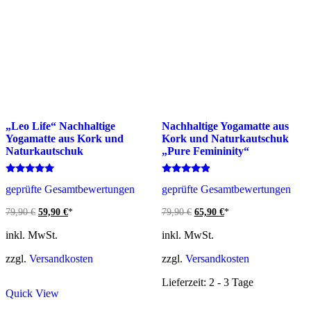
„Leo Life“ Nachhaltige
Nachhaltige Yogamatte aus
Yogamatte aus Kork und
Kork und Naturkautschuk
Naturkautschuk
„Pure Femininity“
Bewertet
Bewertet
geprüfte Gesamtbewertungen
geprüfte Gesamtbewertungen
mit
mit
5.00
4.67
von 5
von 5
Ursprünglicher
Aktueller
Ursprünglicher
Aktueller
79,90
€
59,90
€
*
79,90
€
65,90
€
*
Preis
Preis
Preis
Preis
war:
ist:
war:
ist:
inkl. MwSt.
inkl. MwSt.
79,90 €
59,90 €.
79,90 €
65,90 €.
zzgl.
Versandkosten
zzgl.
Versandkosten
Lieferzeit: 2 - 3 Tage
Quick View