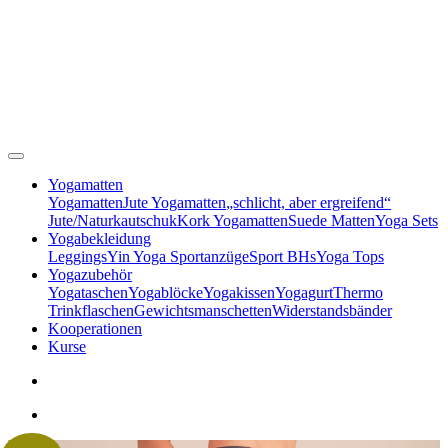
Yogamatten
Yogamatten
Jute Yogamatten
„schlicht, aber ergreifend“
Jute/Naturkautschuk
Kork Yogamatten
Suede Matten
Yoga Sets
Yogabekleidung
Leggings
Yin Yoga Sportanzüge
Sport BHs
Yoga Tops
Yogazubehör
Yogataschen
Yogablöcke
Yogakissen
Yogagurt
Thermo
Trinkflaschen
Gewichtsmanschetten
Widerstandsbänder
Kooperationen
Kurse