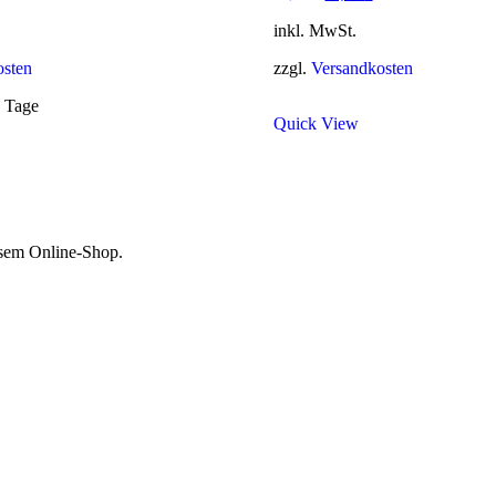
Preis
Preis
war:
ist:
inkl. MwSt.
69,99 €
59,99 €.
osten
zzgl.
Versandkosten
3 Tage
Quick View
esem Online-Shop.