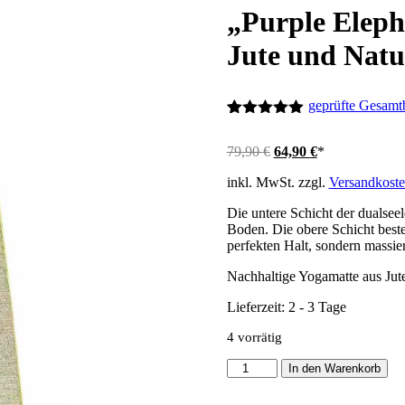
„Purple Eleph
Jute und Nat
geprüfte Gesam
Bewertet mit
1
5.00
von 5,
Ursprünglicher
Aktueller
79,90
€
64,90
€
*
basierend
Preis
Preis
auf
inkl. MwSt.
zzgl.
Versandkost
war:
ist:
Kundenbewertung
79,90 €
64,90 €.
Die untere Schicht der dualseel
Boden. Die obere Schicht beste
perfekten Halt, sondern massiert
Nachhaltige Yogamatte aus Jut
Lieferzeit: 2 - 3 Tage
4 vorrätig
"Purple
In den Warenkorb
Elephant"
Nachhaltige