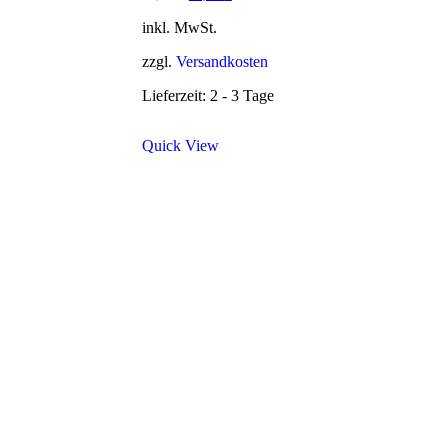
Preis
Preis
war:
ist:
inkl. MwSt.
54,90 €
39,90 €.
zzgl.
Versandkosten
Lieferzeit: 2 - 3 Tage
Quick View