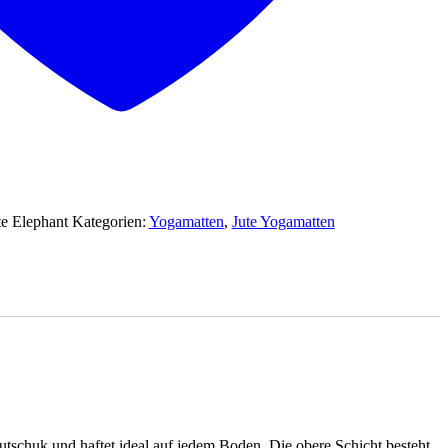
e Elephant
Kategorien:
Yogamatten
,
Jute Yogamatten
tschuk und haftet ideal auf jedem Boden. Die obere Schicht besteht