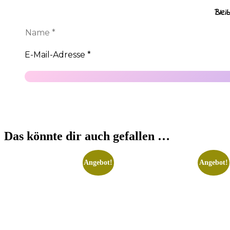
Blei
Das könnte dir auch gefallen …
Angebot!
Angebot!