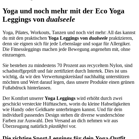
Yoga und noch mehr mit der Eco Yoga
Leggings von
dualseele
Yoga, Pilates, Workouts, Tanzen und noch viel mehr: All das kannst
du mit den praktischen
Yoga Leggings von
dualseele
praktizieren,
denn sie eignen sich für jede Lebenslage und sogar für Allergiker.
Die Fitnessleggings machen jede Bewegung angenehm mit, ohne
einzuengen.
Sie bestehen zu mindestens 70 Prozent aus recyceltem Nylon, sind
schadstoffgeprüft und fair zertifiziert durch Intertek. Dies ist uns
wichtig, da wir den Verwertungskreislauf nachhaltig unterstützen
möchten und Wert darauf legen, dass unsere Produkte einen grünen
Fußabdruck hinterlassen.
Der Komfort unserer
Yoga Leggings
wird erhöht durch zwei
geschickt versteckte Hüfttaschen, worin du kleine Habseligkeiten
wie Handy oder Geldkarte unterbringen kannst. Und für dein
individuell passendes Design stehen dir diverse wunderschöne
Farben zur Auswahl. Den Versand an dich nehmen wir aus
Überzeugung natürlich
plastikfrei
vor.
Die richtige Sport-Leggings für dein Yoga-Outfit