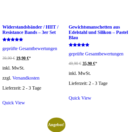
Widerstandsbänder / HIIT /
Gewichtsmanschetten aus
Resistance Bands – 3er Set
Edelstahl und Silikon – Pastel
Blau
Bewertet
geprüfte Gesamtbewertungen
mit
Bewertet
5.00
geprüfte Gesamtbewertungen
mit
von 5
Ursprünglicher
Aktueller
5.00
39,90
€
19,90
€
*
von 5
Preis
Preis
Ursprünglicher
Aktueller
49,90
€
35,90
€
*
war:
ist:
inkl. MwSt.
Preis
Preis
39,90 €
19,90 €.
war:
ist:
inkl. MwSt.
49,90 €
35,90 €.
zzgl.
Versandkosten
Lieferzeit: 2 - 3 Tage
Lieferzeit: 2 - 3 Tage
Quick View
Quick View
Angebot!