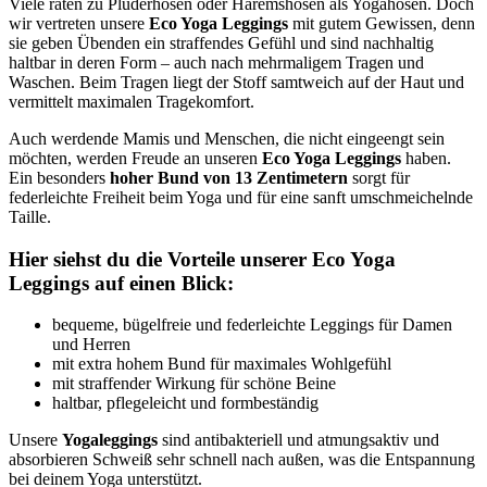
Viele raten zu Pluderhosen oder Haremshosen als Yogahosen. Doch
wir vertreten unsere
Eco Yoga Leggings
mit gutem Gewissen, denn
sie geben Übenden ein straffendes Gefühl und sind nachhaltig
haltbar in deren Form – auch nach mehrmaligem Tragen und
Waschen. Beim Tragen liegt der Stoff samtweich auf der Haut und
vermittelt maximalen Tragekomfort.
Auch werdende Mamis und Menschen, die nicht eingeengt sein
möchten, werden Freude an unseren
Eco Yoga Leggings
haben.
Ein besonders
hoher Bund von 13 Zentimetern
sorgt für
federleichte Freiheit beim Yoga und für eine sanft umschmeichelnde
Taille.
Hier siehst du die Vorteile unserer Eco Yoga
Leggings auf einen Blick:
bequeme, bügelfreie und federleichte Leggings für Damen
und Herren
mit extra hohem Bund für maximales Wohlgefühl
mit straffender Wirkung für schöne Beine
haltbar, pflegeleicht und formbeständig
Unsere
Yogaleggings
sind antibakteriell und atmungsaktiv und
absorbieren Schweiß sehr schnell nach außen, was die Entspannung
bei deinem Yoga unterstützt.