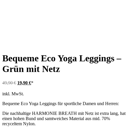
Bequeme Eco Yoga Leggings –
Grün mit Netz
Ursprünglicher
Aktueller
49,90
€
19,90
€
*
Preis
Preis
war:
ist:
inkl. MwSt.
49,90 €
19,90 €.
Bequeme Eco Yoga Leggings für sportliche Damen und Herren:
Die nachhaltige HARMONIE BREATH mit Netz ist extra lang, hat
einen hohen Bund und samtweiches Material aus mid. 70%
recyceltem Nylon.