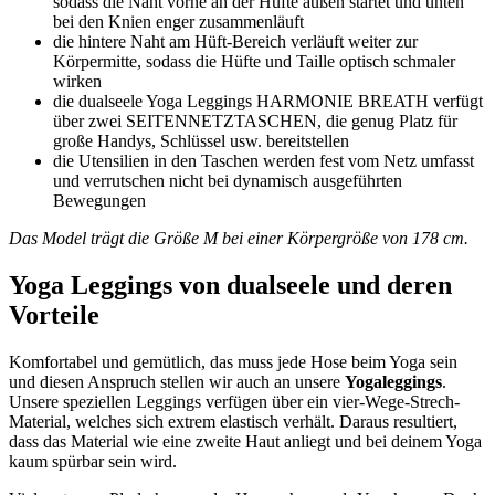
sodass die Naht vorne an der Hüfte außen startet und unten
bei den Knien enger zusammenläuft
die hintere Naht am Hüft-Bereich verläuft weiter zur
Körpermitte, sodass die Hüfte und Taille optisch schmaler
wirken
die dualseele Yoga Leggings HARMONIE BREATH verfügt
über zwei SEITENNETZTASCHEN, die genug Platz für
große Handys, Schlüssel usw. bereitstellen
die Utensilien in den Taschen werden fest vom Netz umfasst
und verrutschen nicht bei dynamisch ausgeführten
Bewegungen
Das Model trägt die Größe M bei einer Körpergröße von 178 cm.
Yoga Leggings von dualseele und deren
Vorteile
Komfortabel und gemütlich, das muss jede Hose beim Yoga sein
und diesen Anspruch stellen wir auch an unsere
Yogaleggings
.
Unsere speziellen Leggings verfügen über ein vier-Wege-Strech-
Material, welches sich extrem elastisch verhält. Daraus resultiert,
dass das Material wie eine zweite Haut anliegt und bei deinem Yoga
kaum spürbar sein wird.