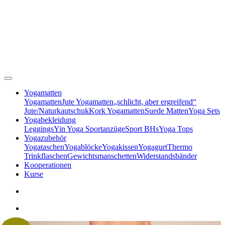
Yogamatten
Yogamatten
Jute Yogamatten
„schlicht, aber ergreifend“
Jute/Naturkautschuk
Kork Yogamatten
Suede Matten
Yoga Sets
Yogabekleidung
Leggings
Yin Yoga Sportanzüge
Sport BHs
Yoga Tops
Yogazubehör
Yogataschen
Yogablöcke
Yogakissen
Yogagurt
Thermo
Trinkflaschen
Gewichtsmanschetten
Widerstandsbänder
Kooperationen
Kurse