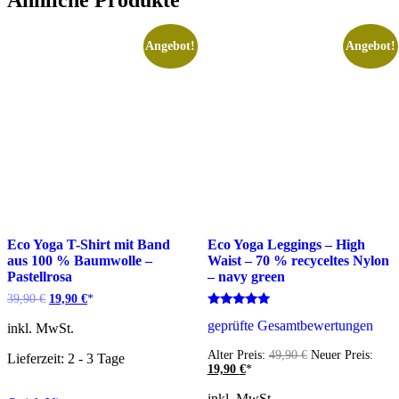
Ähnliche Produkte
Angebot!
Angebot!
Eco Yoga T-Shirt mit Band
Eco Yoga Leggings – High
aus 100 % Baumwolle –
Waist – 70 % recyceltes Nylon
Pastellrosa
– navy green
Ursprünglicher
Aktueller
39,90
€
19,90
€
*
Preis
Preis
Bewertet
geprüfte Gesamtbewertungen
war:
ist:
inkl. MwSt.
mit
5.00
39,90 €
19,90 €.
von 5
Ursprünglicher
Alter Preis:
49,90
€
Neuer Preis:
Lieferzeit: 2 - 3 Tage
Aktueller
Preis
19,90
€
*
Preis
war:
ist:
49,90 €
inkl. MwSt.